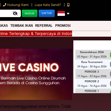
Hubungi Kami
Lupa Kata Sandi?
DAFTAR
GKAS
TEMBAK IKAN
REFERRAL
PROMOSI
p & Terpercaya di Indonesia! ✅ Segera dapatkan Welcome 
mah hanya menggunakan smartphone. Tidak