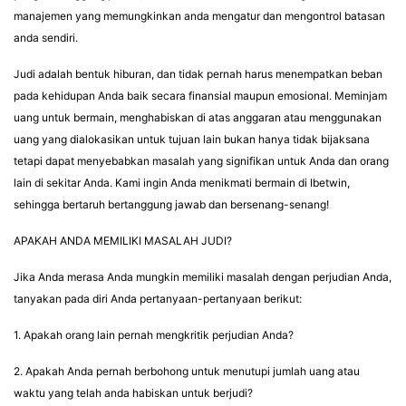
manajemen yang memungkinkan anda mengatur dan mengontrol batasan
anda sendiri.
Judi adalah bentuk hiburan, dan tidak pernah harus menempatkan beban
pada kehidupan Anda baik secara finansial maupun emosional. Meminjam
uang untuk bermain, menghabiskan di atas anggaran atau menggunakan
uang yang dialokasikan untuk tujuan lain bukan hanya tidak bijaksana
tetapi dapat menyebabkan masalah yang signifikan untuk Anda dan orang
lain di sekitar Anda. Kami ingin Anda menikmati bermain di Ibetwin,
sehingga bertaruh bertanggung jawab dan bersenang-senang!
APAKAH ANDA MEMILIKI MASALAH JUDI?
Jika Anda merasa Anda mungkin memiliki masalah dengan perjudian Anda,
tanyakan pada diri Anda pertanyaan-pertanyaan berikut:
1. Apakah orang lain pernah mengkritik perjudian Anda?
2. Apakah Anda pernah berbohong untuk menutupi jumlah uang atau
waktu yang telah anda habiskan untuk berjudi?