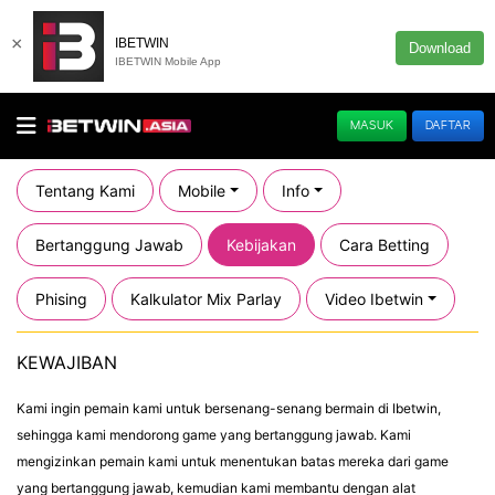
×
IBETWIN
Download
IBETWIN Mobile App
MASUK
DAFTAR
Tentang Kami
Mobile
Info
Bertanggung Jawab
Kebijakan
Cara Betting
Phising
Kalkulator Mix Parlay
Video Ibetwin
KEWAJIBAN
Kami ingin pemain kami untuk bersenang-senang bermain di Ibetwin,
sehingga kami mendorong game yang bertanggung jawab. Kami
mengizinkan pemain kami untuk menentukan batas mereka dari game
yang bertanggung jawab, kemudian kami membantu dengan alat