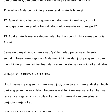
dan putus asa, dan perlu untuk berjudi lagi sesegera mungkin?
11. Apakah Anda berjudi hingga sen terakhir Anda hilang?
12. Apakah Anda berbohong, mencuri atau meminjam hanya untuk
mendapatkan uang untuk berjudi atau untuk membayar utang judi?
13. Apakah Anda merasa depresi atau bahkan bunuh diri karena perjudian
Anda?
Semakin banyak Anda menjawab 'ya' terhadap pertanyaan tersebut,
semakin besar kemungkinan Anda memiliki masalah judi yang serius dan
mungkin ingin mencari bantuan dan saran melalui saluran diuraikan di atas
MENGELOLA PERMAINAN ANDA
Untuk pemain yang sering menikmati judi, tidak jarang menghabiskan lebih
dari anggaran mereka dalam beberapa waktu. Kami menyarankan bahwa
rencana anggaran khusus dilakukan untuk memastikan pengeluaran
perjudian terjangkau.