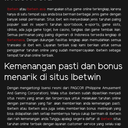
Ibetwin
atau
Ibetwin asia
merupakan situs game online terlengkap, karena
hanya di satu tempat saja anda bisa bermain berbagai jenis game dengan
banyak sekali permainan. Situs ibet win menyediakan jenis taruhan paling
populer saat ini seperti taruhan sportsbook, e-sports, game slots,
idnlive, ada juga game togel, live casino, tangkas dan game tembak ikan.
Semua permainan yang paling digemari di Indonesia tersedia lengkap di
Ibetwinasia
. Dengan dukungan fasilitas lengkap akan memudahkan semua
transaksi di ibet win. Layanan terbaik siap kami berikan untuk semua
penggemar taruhan online yang sudah mempercayakan ibetwin sebagai
tempat taruhan online terbaik.
Kemenangan pasti dan bonus
menarik di situs Ibetwin
Dengan mengantongi lisensi resmi dari PAGCOR (Philippine Amusement
And Gaming Corporation). Maka situs ibetwin sudah dipastikan menjadi
situs resmi yang aman dan terpercaya untuk melakukan taruhan online
dengan permainan yang fair akan memberikan anda kemenangan pasti.
Ibetwin atau Ibetwin asia juga selalu memberikan bonus melimpah yang
bisa didapatkan oleh setiap membernya hanya cukup bermain di ibetwin
dan raih kemenangan anda.Tunggu apalagi segera daftar di
ibetwin
situs
taruhan online terbaik dengan layanan customer service yang selalu siap